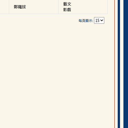
藝文
鄭羅拔
影戲
每頁顯示: