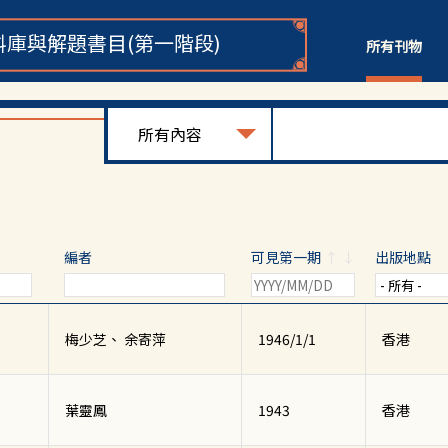
庫與解題書目(第一階段)
所有刊物
編者
可見第一期
↑
↓
出版地點
梅少芝、 余寄萍
1946/1/1
香港
葉靈鳳
1943
香港