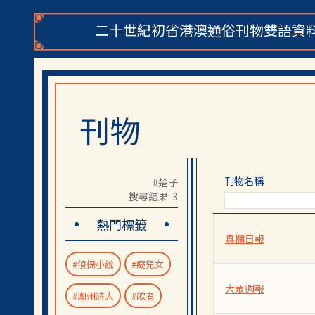
二十世紀初省港澳通俗刊物雙語資料
刊物
刊物名稱
#楚子
搜尋結果: 3
熱門標籤
真欄日報
#偵探小說
#癡兒女
大眾週報
#潮州詩人
#歌者