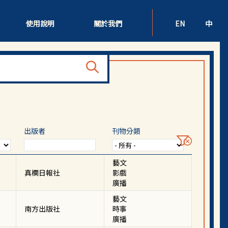
使用說明
關於我們
EN
中
出版者
刊物分類
藝文
真欄日報社
影戲
廣播
藝文
南方出版社
時事
廣播