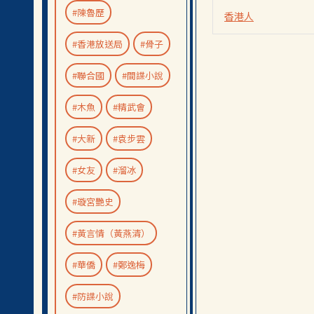
#陳魯歷
香港人
#香港放送局
#骨子
#聯合國
#間諜小說
#木魚
#精武會
#大新
#袁步雲
#女友
#溜冰
#璇宮艷史
#黃言情（黃燕清）
#華僑
#鄭逸梅
#防諜小說