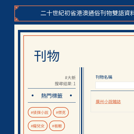
二十世紀初省港澳通俗刊物雙語資料
刊物
刊物名稱
#大新
搜尋結果: 1
熱門標籤
廣州小說雜誌
#偵探小說
#傑克
#癡兒女
#板眼