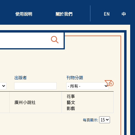
使用說明
關於我們
EN
中
出版者
刊物分類
花事
廣州小說社
藝文
影戲
每頁顯示: