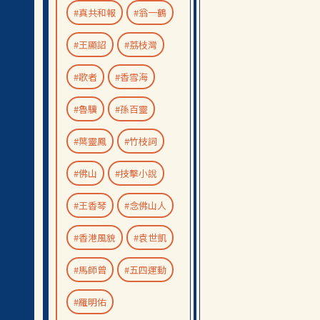
#真共和報
#翁一鶴
#王顯詔
#荔枝灣
#歌者
#香雪海
#魯驥
#孫百靈
#葉靈鳳
#竹枝詞
#佛山
#技擊小說
#王香琴
#念佛山人
#香港風貌
#袁世凱
#馬師曾
#五四運動
#羅明佑