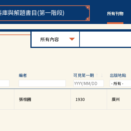
庫與解題書目(第一階段)
所有刊物
編者
可見第一期
↑
↓
出版地點
張桂圃
1930
廣州