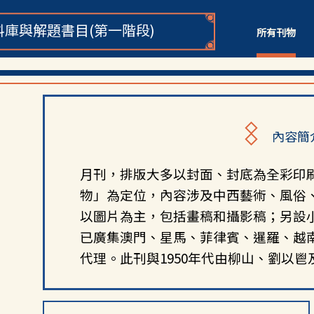
庫與解題書目(第一階段)
所有刊物
內容簡
月刊，排版大多以封面、封底為全彩印
物」為定位，內容涉及中西藝術、風俗
以圖片為主，包括畫稿和攝影稿；另設
已廣集澳門、星馬、菲律賓、暹羅、越
代理。此刊與
1950
年代由柳山、劉以鬯