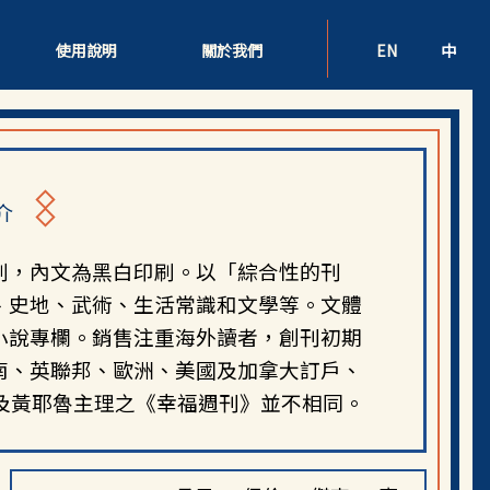
使用說明
關於我們
EN
中
介
刷，內文為黑白印刷。以「綜合性的刊
、史地、武術、生活常識和文學等。文體
小說專欄。銷售注重海外讀者，創刊初期
南、英聯邦、歐洲、美國及加拿大訂戶、
及黃耶魯主理之《幸福週刊》並不相同。