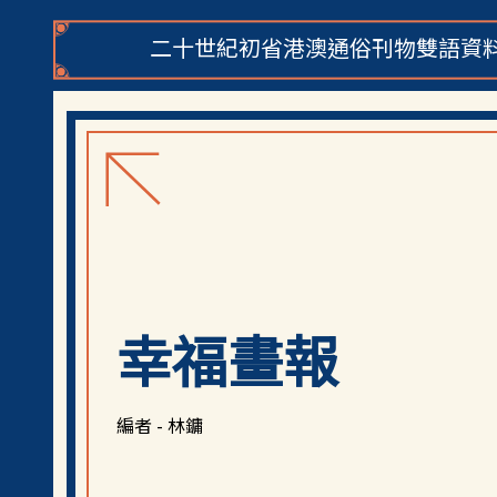
二十世紀初省港澳通俗刊物雙語資料
幸福畫報
編者 - 林鏞