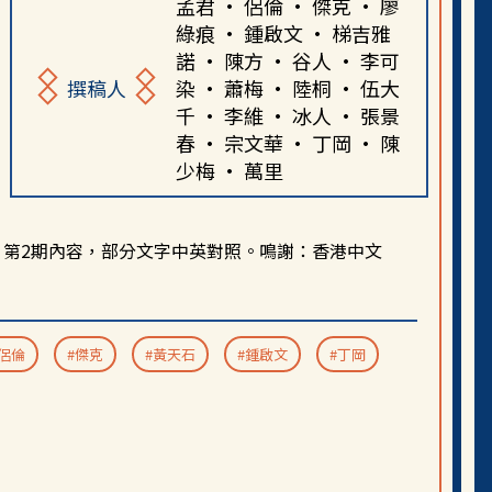
孟君 · 侶倫 · 傑克 · 廖
綠痕 · 鍾啟文 · 梯吉雅
諾 · 陳方 · 谷人 · 李可
撰稿人
染 · 蕭梅 · 陸桐 · 伍大
千 · 李維 · 冰人 · 張景
春 · 宗文華 · 丁岡 · 陳
少梅 · 萬里
》第
2
期內容，部分文字中英對照。
鳴謝：香港中文
。
#侶倫
#傑克
#黃天石
#鍾啟文
#丁岡