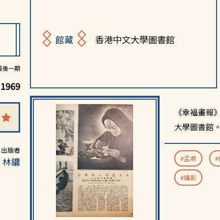
館藏
香港中文大學圖書館
最後一期
1969
《幸福畫報
大學圖書館
出版者
#孟君
、林鏞
#攝影