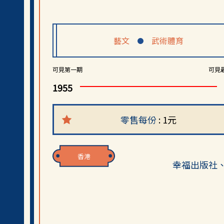
藝文
武術體育
可見第一期
可見
1955
零售每份
: 1元
香港
幸福出版社